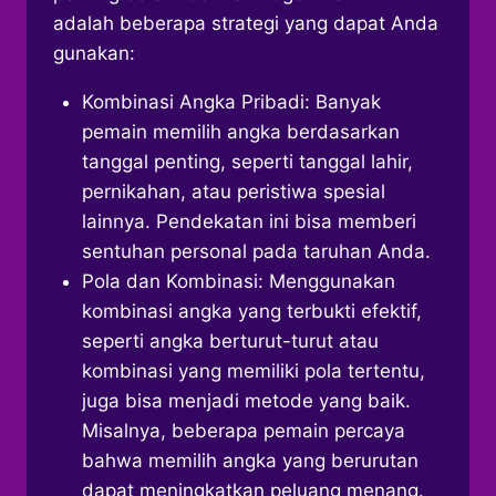
adalah beberapa strategi yang dapat Anda
gunakan:
Kombinasi Angka Pribadi: Banyak
pemain memilih angka berdasarkan
tanggal penting, seperti tanggal lahir,
pernikahan, atau peristiwa spesial
lainnya. Pendekatan ini bisa memberi
sentuhan personal pada taruhan Anda.
Pola dan Kombinasi: Menggunakan
kombinasi angka yang terbukti efektif,
seperti angka berturut-turut atau
kombinasi yang memiliki pola tertentu,
juga bisa menjadi metode yang baik.
Misalnya, beberapa pemain percaya
bahwa memilih angka yang berurutan
dapat meningkatkan peluang menang.