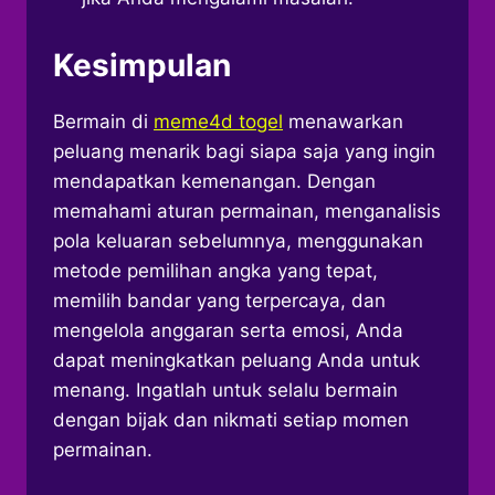
Kesimpulan
Bermain di
meme4d togel
menawarkan
peluang menarik bagi siapa saja yang ingin
mendapatkan kemenangan. ​Dengan
memahami aturan permainan, menganalisis
pola keluaran sebelumnya, menggunakan
metode pemilihan angka yang tepat,
memilih bandar yang terpercaya, dan
mengelola anggaran serta emosi, Anda
dapat meningkatkan peluang Anda untuk
menang.​ Ingatlah untuk selalu bermain
dengan bijak dan nikmati setiap momen
permainan.