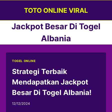
Skip
TOTO ONLINE VIRAL
to
content
Jackpot Besar Di Togel
Albania
TOGEL ONLINE
Strategi Terbaik
Mendapatkan Jackpot
Besar Di Togel Albania!
12/12/2024