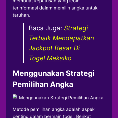
membuat keputusan yang lebih
terinformasi dalam memilih angka untuk
taruhan.
Baca Juga:
Strategi
Terbaik Mendapatkan
Jackpot Besar Di
Togel Meksiko
Menggunakan Strategi
Pemilihan Angka
Metode pemilihan angka adalah aspek
penting dalam bermain togel. Berikut