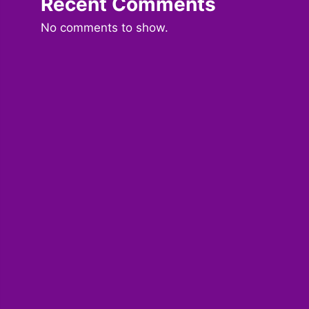
Recent Comments
No comments to show.