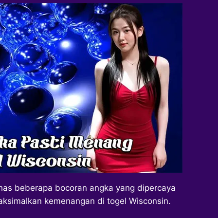
s beberapa bocoran angka yang dipercaya
maksimalkan kemenangan di togel Wisconsin.