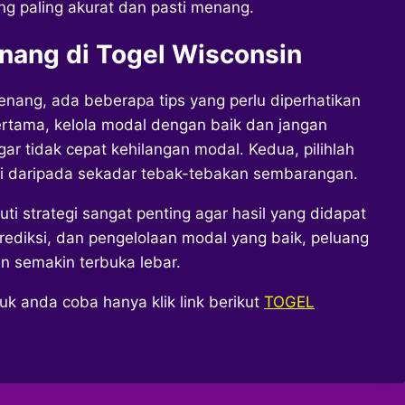
ng paling akurat dan pasti menang.
ang di Togel Wisconsin
nang, ada beberapa tips yang perlu diperhatikan
rtama, kelola modal dengan baik dan jangan
ar tidak cepat kehilangan modal. Kedua, pilihlah
si daripada sekadar tebak-tebakan sembarangan.
uti strategi sangat penting agar hasil yang didapat
prediksi, dan pengelolaan modal yang baik, peluang
n semakin terbuka lebar.
uk anda coba hanya klik link berikut
TOGEL