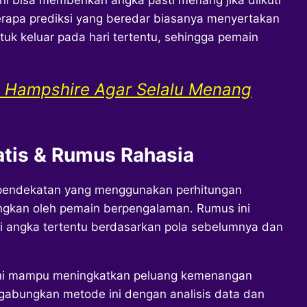
berapa prediksi yang beredar biasanya menyertakan
uk keluar pada hari tertentu, sehingga pemain
w Hampshire Agar Selalu Menang
tis & Rumus Rahasia
ga pendekatan yang menggunakan perhitungan
gkan oleh pemain berpengalaman. Rumus ini
i angka tertentu berdasarkan pola sebelumnya dan
akini mampu meningkatkan peluang kemenangan
gabungkan metode ini dengan analisis data dan