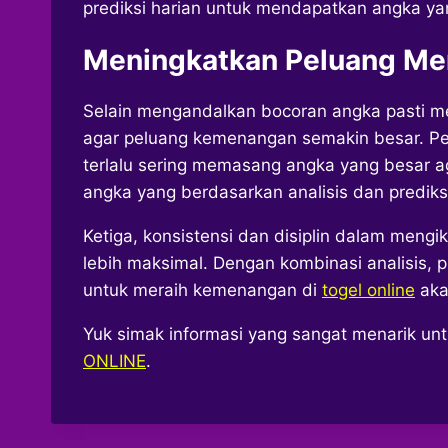
prediksi harian untuk mendapatkan angka ya
Meningkatkan Peluang Men
Selain mengandalkan bocoran angka pasti me
agar peluang kemenangan semakin besar. Pe
terlalu sering memasang angka yang besar ag
angka yang berdasarkan analisis dan predik
Ketiga, konsistensi dan disiplin dalam mengik
lebih maksimal. Dengan kombinasi analisis, 
untuk meraih kemenangan di
togel online
aka
Yuk simak informasi yang sangat menarik unt
ONLINE
.