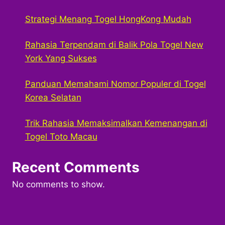
Strategi Menang Togel HongKong Mudah
Rahasia Terpendam di Balik Pola Togel New
York Yang Sukses
Panduan Memahami Nomor Populer di Togel
Korea Selatan
Trik Rahasia Memaksimalkan Kemenangan di
Togel Toto Macau
Recent Comments
No comments to show.