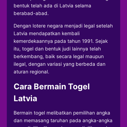
bentuk telah ada di Latvia selama
berabad-abad.
Dengan lotere negara menjadi legal setelah
Latvia mendapatkan kembali
kemerdekaannya pada tahun 1991. Sejak
itu, togel dan bentuk judi lainnya telah
berkembang, baik secara legal maupun
ilegal, dengan variasi yang berbeda dan
aturan regional.
Cara Bermain Togel
Latvia
Bermain togel melibatkan pemilihan angka
dan memasang taruhan pada angka-angka