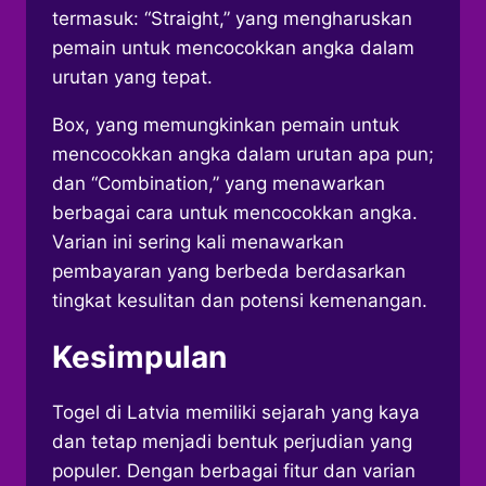
termasuk: “Straight,” yang mengharuskan
pemain untuk mencocokkan angka dalam
urutan yang tepat.
Box, yang memungkinkan pemain untuk
mencocokkan angka dalam urutan apa pun;
dan “Combination,” yang menawarkan
berbagai cara untuk mencocokkan angka.
Varian ini sering kali menawarkan
pembayaran yang berbeda berdasarkan
tingkat kesulitan dan potensi kemenangan.
Kesimpulan
Togel di Latvia memiliki sejarah yang kaya
dan tetap menjadi bentuk perjudian yang
populer. Dengan berbagai fitur dan varian