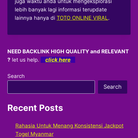
juga waktu anda untuk mengeksplorasi
lebih banyak lagi informasi terupdate
lainnya hanya di
TOTO ONLINE VIRAL
.
NEED BACKLINK HIGH QUALITY and RELEVANT
?
let us help.
click here
Search
Search
Recent Posts
Rahasia Untuk Menang Konsistensi Jackpot
Togel Myanmar