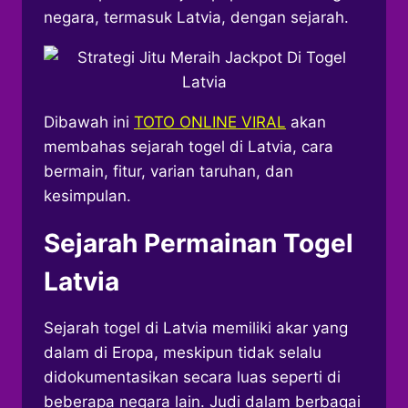
negara, termasuk Latvia, dengan sejarah.
Dibawah ini
TOTO ONLINE VIRAL
akan
membahas sejarah togel di Latvia, cara
bermain, fitur, varian taruhan, dan
kesimpulan.
Sejarah Permainan Togel
Latvia
Sejarah togel di Latvia memiliki akar yang
dalam di Eropa, meskipun tidak selalu
didokumentasikan secara luas seperti di
beberapa negara lain. Judi dalam berbagai