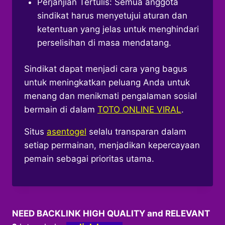
Perjanjian Tertulis: Semua anggota
sindikat harus menyetujui aturan dan
ketentuan yang jelas untuk menghindari
perselisihan di masa mendatang.
Sindikat dapat menjadi cara yang bagus
untuk meningkatkan peluang Anda untuk
menang dan menikmati pengalaman sosial
bermain di dalam
TOTO ONLINE VIRAL
.
Situs
asentogel
selalu transparan dalam
setiap permainan, menjadikan kepercayaan
pemain sebagai prioritas utama.
NEED BACKLINK HIGH QUALITY and RELEVANT