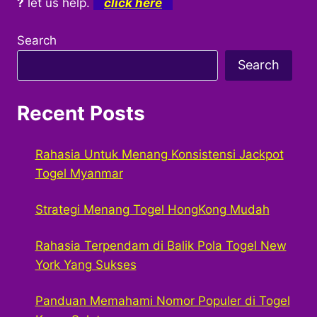
?
let us help.
click here
Search
Search
Recent Posts
Rahasia Untuk Menang Konsistensi Jackpot
Togel Myanmar
Strategi Menang Togel HongKong Mudah
Rahasia Terpendam di Balik Pola Togel New
York Yang Sukses
Panduan Memahami Nomor Populer di Togel