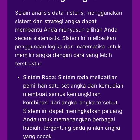
Selain analisis data historis, menggunakan
sistem dan strategi angka dapat
membantu Anda menyusun pilihan Anda
secara sistematis. Sistem ini melibatkan
penggunaan logika dan matematika untuk
memilih angka dengan cara yang lebih
terstruktur.
Sistem Roda: Sistem roda melibatkan
pemilihan satu set angka dan kemudian
membuat semua kemungkinan
kombinasi dari angka-angka tersebut.
Sistem ini dapat meningkatkan peluang
Anda untuk memenangkan berbagai
hadiah, tergantung pada jumlah angka
yang cocok.