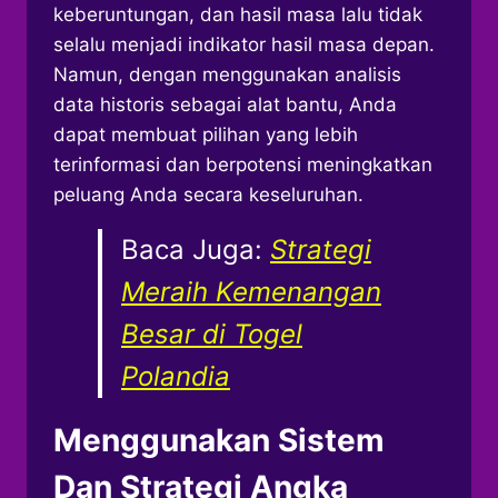
keberuntungan, dan hasil masa lalu tidak
selalu menjadi indikator hasil masa depan.
Namun, dengan menggunakan analisis
data historis sebagai alat bantu, Anda
dapat membuat pilihan yang lebih
terinformasi dan berpotensi meningkatkan
peluang Anda secara keseluruhan.
Baca Juga:
Strategi
Meraih Kemenangan
Besar di Togel
Polandia
Menggunakan Sistem
Dan Strategi Angka