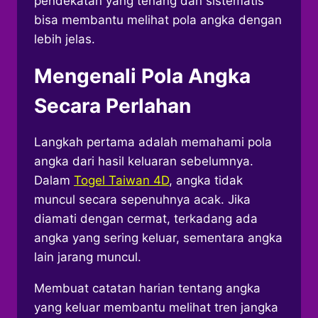
pendekatan yang tenang dan sistematis
bisa membantu melihat pola angka dengan
lebih jelas.
Mengenali Pola Angka
Secara Perlahan
Langkah pertama adalah memahami pola
angka dari hasil keluaran sebelumnya.
Dalam
Togel Taiwan 4D
, angka tidak
muncul secara sepenuhnya acak. Jika
diamati dengan cermat, terkadang ada
angka yang sering keluar, sementara angka
lain jarang muncul.
Membuat catatan harian tentang angka
yang keluar membantu melihat tren jangka