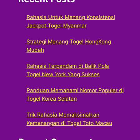
Rahasia Untuk Menang Konsistensi
Jackpot Togel Myanmar
Strategi Menang Togel HongKong
Mudah
Rahasia Terpendam di Balik Pola
Togel New York Yang Sukses
Panduan Memahami Nomor Populer di
Togel Korea Selatan
Trik Rahasia Memaksimalkan
Kemenangan di Togel Toto Macau