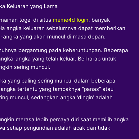
mainan togel di situs
meme4d login
, banyak
ola angka keluaran sebelumnya dapat memberikan
-angka yang akan muncul di masa depan.
enuhnya bergantung pada keberuntungan. Beberapa
ngka-angka yang telah keluar. Berharap untuk
gkin sering muncul.
ka yang paling sering muncul dalam beberapa
a angka tertentu yang tampaknya “panas” atau
ring muncul, sedangkan angka ‘dingin’ adalah
ngkin merasa lebih percaya diri saat memilih angka
wa setiap pengundian adalah acak dan tidak