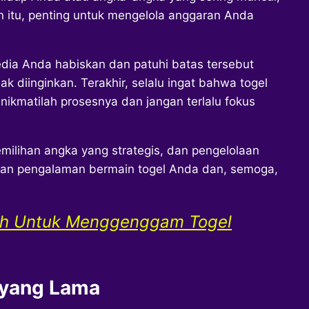
in itu, penting untuk mengelola anggaran Anda
dia Anda habiskan dan patuhi batas tersebut
ak diinginkan. Terakhir, selalu ingat bahwa togel
 nikmatilah prosesnya dan jangan terlalu fokus
ilihan angka yang strategis, dan pengelolaan
kan pengalaman bermain togel Anda dan, semoga,
h Untuk Menggenggam Togel
 yang Lama