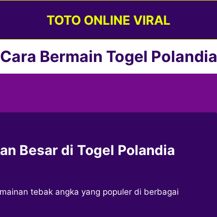
TOTO ONLINE VIRAL
Cara Bermain Togel Polandi
n Besar di Togel Polandia
ermainan tebak angka yang populer di berbagai