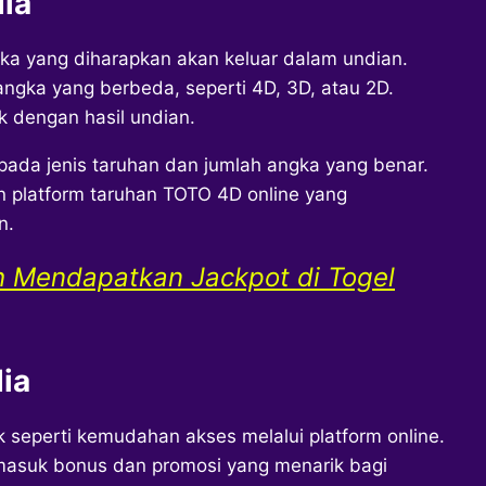
ia
gka yang diharapkan akan keluar dalam undian.
gka yang berbeda, seperti 4D, 3D, atau 2D.
ok dengan hasil undian.
pada jenis taruhan dan jumlah angka yang benar.
n platform taruhan TOTO 4D online yang
n.
 Mendapatkan Jackpot di Togel
ia
 seperti kemudahan akses melalui platform online.
rmasuk bonus dan promosi yang menarik bagi