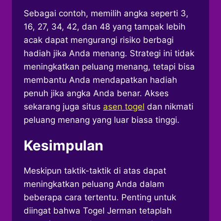
Sebagai contoh, memilih angka seperti 3,
16, 27, 34, 42, dan 48 yang tampak lebih
acak dapat mengurangi risiko berbagi
hadiah jika Anda menang. Strategi ini tidak
meningkatkan peluang menang, tetapi bisa
membantu Anda mendapatkan hadiah
penuh jika angka Anda benar. Akses
sekarang juga situs
asen togel
dan nikmati
peluang menang yang luar biasa tinggi.
Kesimpulan
Meskipun taktik-taktik di atas dapat
meningkatkan peluang Anda dalam
beberapa cara tertentu. Penting untuk
diingat bahwa Togel Jerman tetaplah