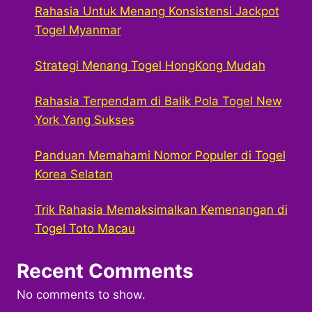
Rahasia Untuk Menang Konsistensi Jackpot
Togel Myanmar
Strategi Menang Togel HongKong Mudah
Rahasia Terpendam di Balik Pola Togel New
York Yang Sukses
Panduan Memahami Nomor Populer di Togel
Korea Selatan
Trik Rahasia Memaksimalkan Kemenangan di
Togel Toto Macau
Recent Comments
No comments to show.