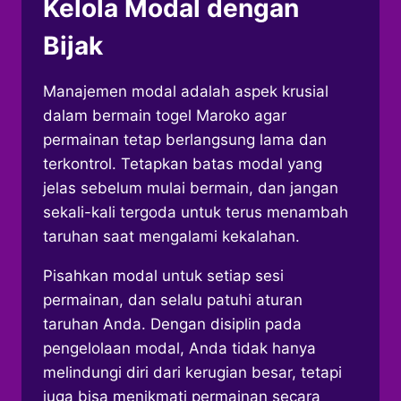
Kelola Modal dengan
Bijak
Manajemen modal adalah aspek krusial
dalam bermain togel Maroko agar
permainan tetap berlangsung lama dan
terkontrol. Tetapkan batas modal yang
jelas sebelum mulai bermain, dan jangan
sekali-kali tergoda untuk terus menambah
taruhan saat mengalami kekalahan.
Pisahkan modal untuk setiap sesi
permainan, dan selalu patuhi aturan
taruhan Anda. Dengan disiplin pada
pengelolaan modal, Anda tidak hanya
melindungi diri dari kerugian besar, tetapi
juga bisa menikmati permainan secara