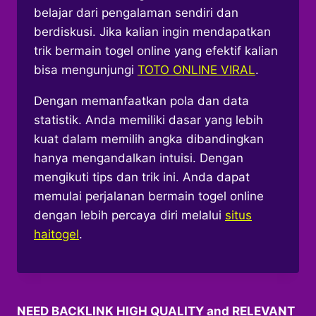
belajar dari pengalaman sendiri dan
berdiskusi. Jika kalian ingin mendapatkan
trik bermain togel online yang efektif kalian
bisa mengunjungi
TOTO ONLINE VIRAL
.
Dengan memanfaatkan pola dan data
statistik. Anda memiliki dasar yang lebih
kuat dalam memilih angka dibandingkan
hanya mengandalkan intuisi. Dengan
mengikuti tips dan trik ini. Anda dapat
memulai perjalanan bermain togel online
dengan lebih percaya diri melalui
situs
haitogel
.
NEED BACKLINK HIGH QUALITY and RELEVANT