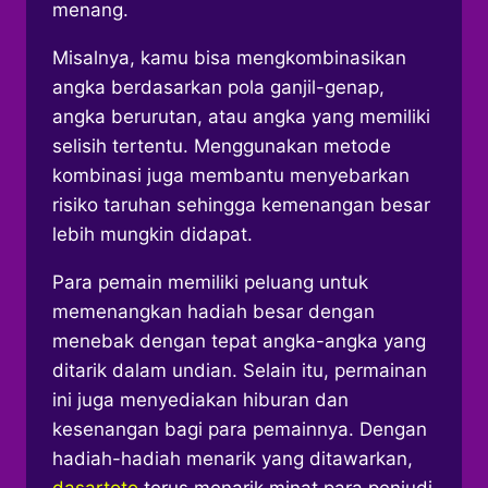
menang.
Misalnya, kamu bisa mengkombinasikan
angka berdasarkan pola ganjil-genap,
angka berurutan, atau angka yang memiliki
selisih tertentu. Menggunakan metode
kombinasi juga membantu menyebarkan
risiko taruhan sehingga kemenangan besar
lebih mungkin didapat.
Para pemain memiliki peluang untuk
memenangkan hadiah besar dengan
menebak dengan tepat angka-angka yang
ditarik dalam undian. Selain itu, permainan
ini juga menyediakan hiburan dan
kesenangan bagi para pemainnya. Dengan
hadiah-hadiah menarik yang ditawarkan,