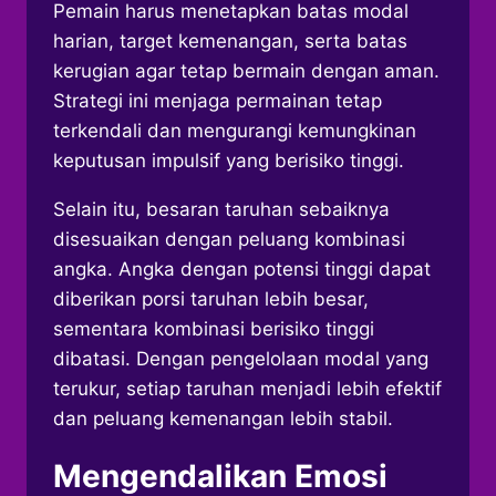
Pemain harus menetapkan batas modal
harian, target kemenangan, serta batas
kerugian agar tetap bermain dengan aman.
Strategi ini menjaga permainan tetap
terkendali dan mengurangi kemungkinan
keputusan impulsif yang berisiko tinggi.
Selain itu, besaran taruhan sebaiknya
disesuaikan dengan peluang kombinasi
angka. Angka dengan potensi tinggi dapat
diberikan porsi taruhan lebih besar,
sementara kombinasi berisiko tinggi
dibatasi. Dengan pengelolaan modal yang
terukur, setiap taruhan menjadi lebih efektif
dan peluang kemenangan lebih stabil.
Mengendalikan Emosi