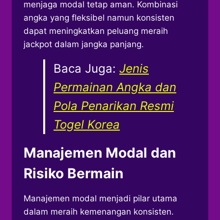
menjaga modal tetap aman. Kombinasi
angka yang fleksibel namun konsisten
dapat meningkatkan peluang meraih
jackpot dalam jangka panjang.
Baca Juga:
Jenis
Permainan Angka dan
Pola Penarikan Resmi
Togel Korea
Manajemen Modal dan
Risiko Bermain
Manajemen modal menjadi pilar utama
dalam meraih kemenangan konsisten.