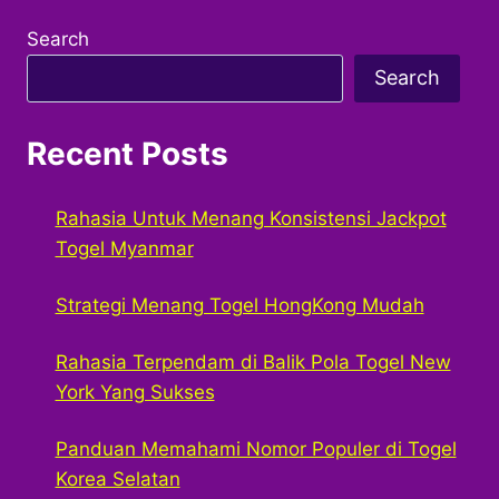
Search
Search
Recent Posts
Rahasia Untuk Menang Konsistensi Jackpot
Togel Myanmar
Strategi Menang Togel HongKong Mudah
Rahasia Terpendam di Balik Pola Togel New
York Yang Sukses
Panduan Memahami Nomor Populer di Togel
Korea Selatan