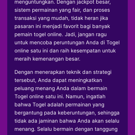
menguntungkan. Dengan jackpot besar,
sistem permainan yang fair, dan proses
transaksi yang mudah, tidak heran jika
pasaran ini menjadi favorit bagi banyak
pemain togel online. Jadi, jangan ragu
untuk mencoba peruntungan Anda di Togel
online satu ini dan raih kesempatan untuk
meraih kemenangan besar.
Dengan menerapkan teknik dan strategi
tersebut, Anda dapat meningkatkan
peluang menang Anda dalam bermain
Togel online satu ini. Namun, ingatlah
bahwa Togel adalah permainan yang
bergantung pada keberuntungan, sehingga
tidak ada jaminan bahwa Anda akan selalu
menang. Selalu bermain dengan tanggung