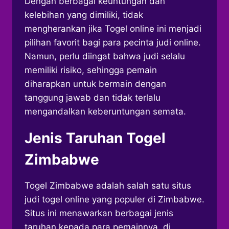
Dengan berbagai keuntungan dan
kelebihan yang dimiliki, tidak
mengherankan jika Togel online ini menjadi
pilihan favorit bagi para pecinta judi online.
Namun, perlu diingat bahwa judi selalu
memiliki risiko, sehingga pemain
diharapkan untuk bermain dengan
tanggung jawab dan tidak terlalu
mengandalkan keberuntungan semata.
Jenis Taruhan Togel
Zimbabwe
Togel Zimbabwe adalah salah satu situs
judi togel online yang populer di Zimbabwe.
Situs ini menawarkan berbagai jenis
taruhan kepada para pemainnya, di