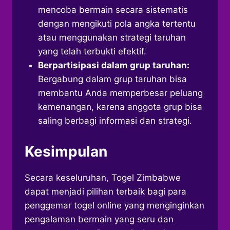
mencoba bermain secara sistematis
dengan mengikuti pola angka tertentu
atau menggunakan strategi taruhan
yang telah terbukti efektif.
Berpartisipasi dalam grup taruhan:
Bergabung dalam grup taruhan bisa
membantu Anda memperbesar peluang
kemenangan, karena anggota grup bisa
saling berbagi informasi dan strategi.
Kesimpulan
Secara keseluruhan, Togel Zimbabwe
dapat menjadi pilihan terbaik bagi para
penggemar togel online yang menginginkan
pengalaman bermain yang seru dan