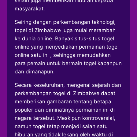
selain juga memberikan hiburan kepada
masyarakat.
Seiring dengan perkembangan teknologi,
togel di Zimbabwe juga mulai merambah
ke dunia online. Banyak situs-situs togel
online yang menyediakan permainan togel
online satu ini , sehingga memudahkan
para pemain untuk bermain togel kapanpun
dan dimanapun.
Secara keseluruhan, mengenal sejarah dan
perkembangan togel di Zimbabwe dapat
memberikan gambaran tentang betapa
populer dan diminatinya permainan ini di
negara tersebut. Meskipun kontroversial,
namun togel tetap menjadi salah satu
hiburan yang tidak lekang oleh waktu di