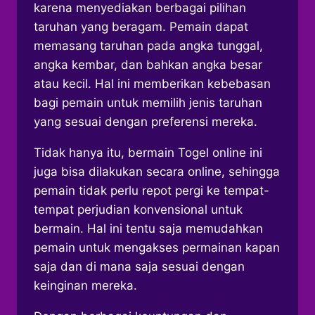
karena menyediakan berbagai pilihan
taruhan yang beragam. Pemain dapat
memasang taruhan pada angka tunggal,
angka kembar, dan bahkan angka besar
atau kecil. Hal ini memberikan kebebasan
bagi pemain untuk memilih jenis taruhan
yang sesuai dengan preferensi mereka.
Tidak hanya itu, bermain Togel online ini
juga bisa dilakukan secara online, sehingga
pemain tidak perlu repot pergi ke tempat-
tempat perjudian konvensional untuk
bermain. Hal ini tentu saja memudahkan
pemain untuk mengakses permainan kapan
saja dan di mana saja sesuai dengan
keinginan mereka.